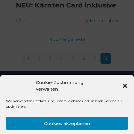
NEU: Kärnten Card inklusive
2
Mehr erfahren
vorherige Seite
1
2
3
4
5
6
7
8
Cookie-Zustimmung
verwalten
© 2020 Hotel Brunnwirt |
facebook
instagram
Wir verwenden Cookies, um unsere Website und unseren Service zu
optimieren.
| design by
Creativomedia GmbH
Cookies akzeptieren