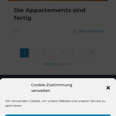
Die Appartements sind
fertig
1
Mehr erfahren
1
2
3
4
5
6
7
8
nächste Seite
Cookie-Zustimmung
verwalten
© 2020 Hotel Brunnwirt |
facebook
instagram
Wir verwenden Cookies, um unsere Website und unseren Service zu
optimieren.
| design by
Creativomedia GmbH